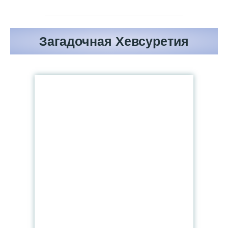
Загадочная Хевсуретия