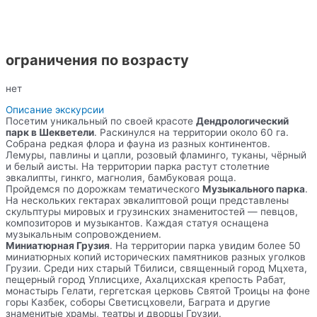
ограничения по возрасту
нет
Описание экскурсии
Посетим уникальный по своей красоте
Дендрологический
парк в Шекветели
. Раскинулся на территории около 60 га.
Собрана редкая флора и фауна из разных континентов.
Лемуры, павлины и цапли, розовый фламинго, туканы, чёрный
и белый аисты. На территории парка растут столетние
эвкалипты, гинкго, магнолия, бамбуковая роща.
Пройдемся по дорожкам тематического
Музыкального парка
.
На нескольких гектарах эвкалиптовой рощи представлены
скульптуры мировых и грузинских знаменитостей — певцов,
композиторов и музыкантов. Каждая статуя оснащена
музыкальным сопровождением.
Миниатюрная Грузия
. На территории парка увидим более 50
миниатюрных копий исторических памятников разных уголков
Грузии. Среди них старый Тбилиси, священный город Мцхета,
пещерный город Уплисцихе, Ахалцихская крепость Рабат,
монастырь Гелати, гергетская церковь Святой Троицы на фоне
горы Казбек, соборы Светисцховели, Баграта и другие
знаменитые храмы, театры и дворцы Грузии.